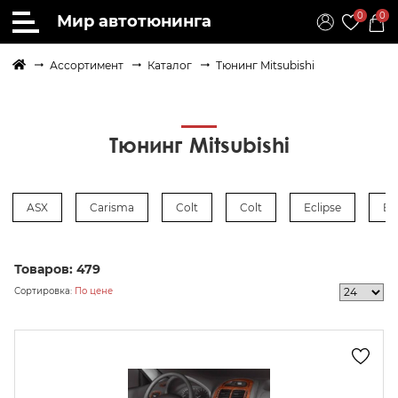
0
0
Мир автотюнинга
Ассортимент
Каталог
Тюнинг Mitsubishi
Тюнинг Mitsubishi
ASX
Carisma
Colt
Colt
Eclipse
Ev
Товаров:
479
Сортировка:
По цене
осить