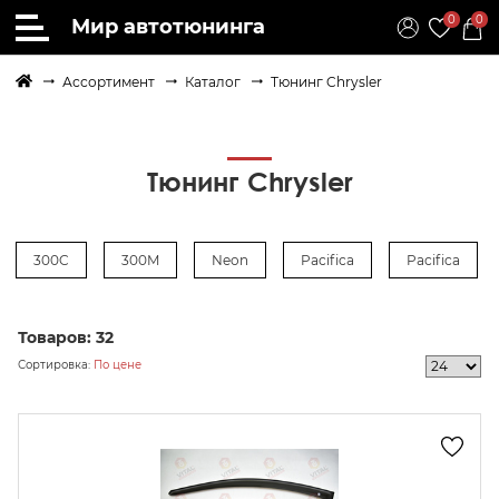
0
0
Мир автотюнинга
Ассортимент
Каталог
Тюнинг Chrysler
Тюнинг Chrysler
300C
300M
Neon
Pacifica
Pacifica
Товаров:
32
Сортировка:
По цене
осить