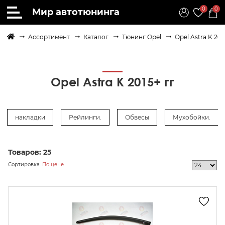
0
0
Мир автотюнинга
Ассортимент
Каталог
Тюнинг Opel
Opel Astra K 201
Opel Astra K 2015+ гг
накладки
Рейлинги.
Обвесы
Мухобойки.
Товаров:
25
Сортировка:
По цене
осить