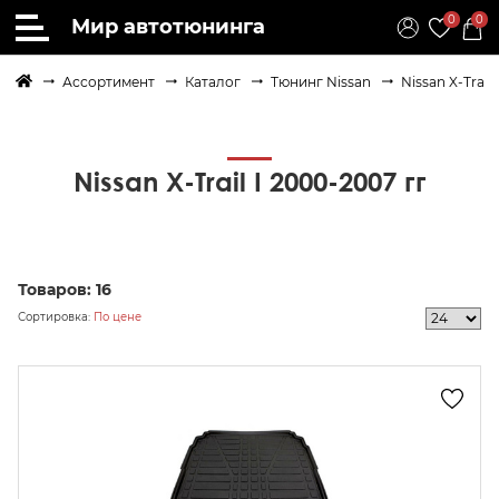
0
0
Мир автотюнинга
Ассортимент
Каталог
Тюнинг Nissan
Nissan X-Trail
Nissan X-Trail I 2000-2007 гг
Товаров:
16
Сортировка:
По цене
осить