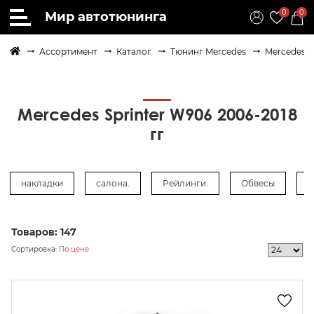
0
0
Мир автотюнинга
Ассортимент
Каталог
Тюнинг Mercedes
Mercedes S
Mercedes Sprinter W906 2006-2018
гг
накладки
салона.
Рейлинги.
Обвесы
М
Товаров:
147
осить
Сортировка:
По цене