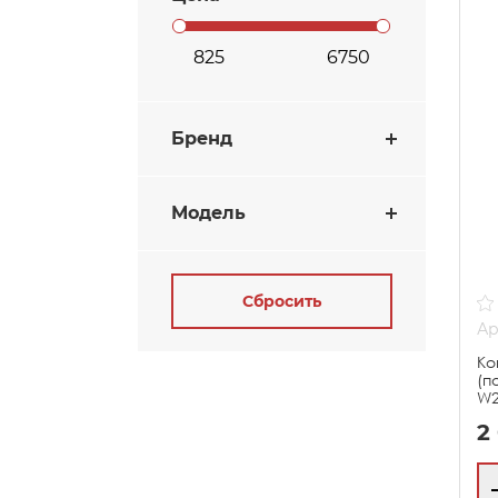
Бренд
Модель
Сбросить
Ар
Ко
(п
W2
2