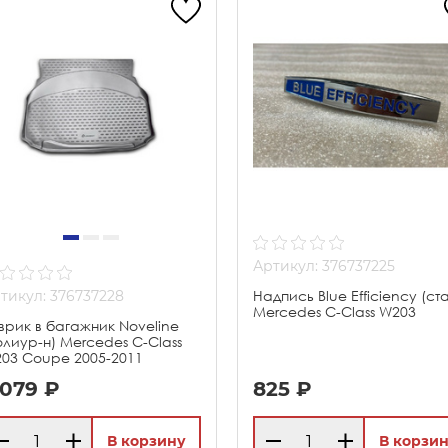
Артикул: 376737225
тикул: 376737228
Надпись Blue Efficiency (ст
Mercedes C-Class W203
врик в багажник Noveline
олиур-н) Mercedes C-Class
03 Coupe 2005-2011
 079 ₽
825 ₽
В корзину
В корзи