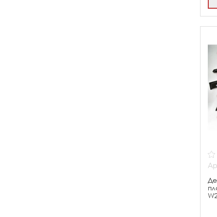
Ар
Де
пл
W2