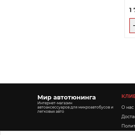
1
КЛИ
Мир автотюнинга
Интернет-магазин
O нас
автоаксессуаров для микроавтобусов и
легковых авто
Доста
Полит