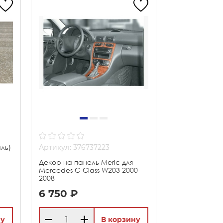
аль)
Артикул: 376737223
Декор на панель Meric для
Mercedes C-Class W203 2000-
2008
6 750 ₽
ну
В корзину