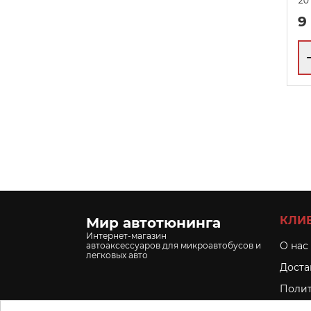
9
КЛИ
Мир автотюнинга
Интернет-магазин
O нас
автоаксессуаров для микроавтобусов и
легковых авто
Доста
Полит
Услов