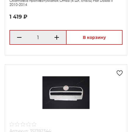
Окантовка противотуманок Omsa (4 шт, сталь) Fiat Doblo II
2010-2014
1 419 ₽
В корзину
Артикул: 351782344