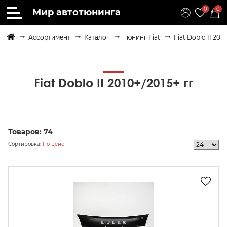
0
0
Мир автотюнинга
Ассортимент
Каталог
Тюнинг Fiat
Fiat Doblo II 2010
Fiat Doblo II 2010+/2015+ гг
Товаров:
74
Сортировка:
По цене
осить