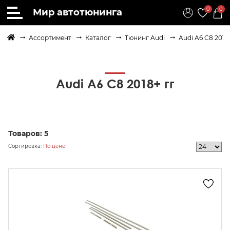
0
0
Мир автотюнинга
Ассортимент
Каталог
Тюнинг Audi
Audi A6 C8 2018
Audi A6 C8 2018+ гг
Товаров:
5
Сортировка:
По цене
осить